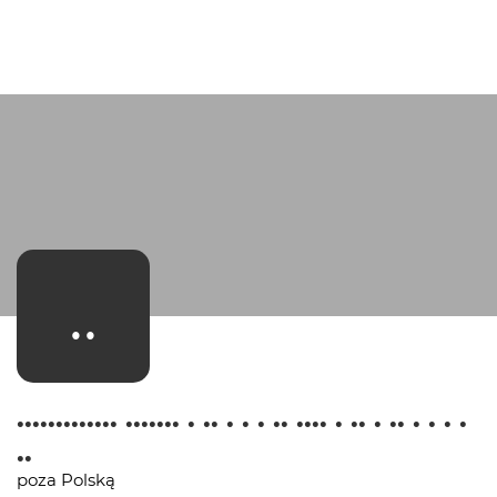
..
............. ....... . .. . . . .. .... . .. . .. . . . .
..
poza Polską