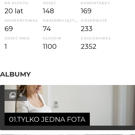
NA PLFOTO
ZDJĘĆ
KOMENTARZY
20 lat
148
169
SKOMENTOWAŁ
OBSERWUJĄCYCH
OBSERWUJE
69
74
233
ZDJĘĆ DNIA
GŁOSÓW
ZAGŁOSOWAŁ
1
1100
2352
ALBUMY
4
01.TYLKO JEDNA FOTA