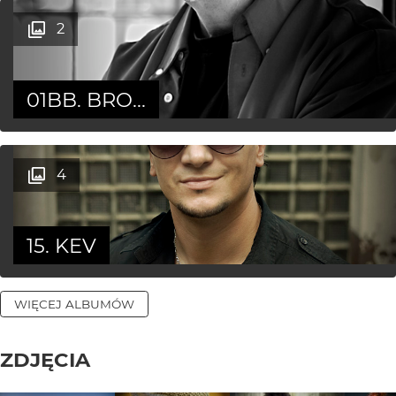
2
01BB. BRO...
4
15. KEV
WIĘCEJ ALBUMÓW
ZDJĘCIA