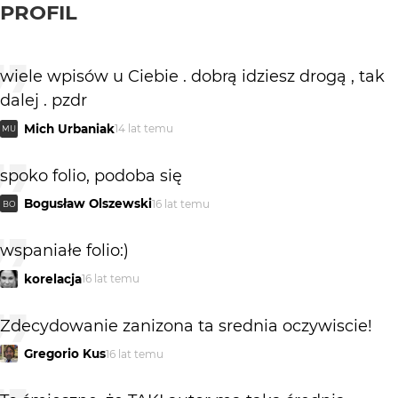
PROFIL
wiele wpisów u Ciebie . dobrą idziesz drogą , tak
dalej . pzdr
Mich Urbaniak
14 lat temu
MU
spoko folio, podoba się
Bogusław Olszewski
16 lat temu
BO
wspaniałe folio:)
korelacja
16 lat temu
Zdecydowanie zanizona ta srednia oczywiscie!
Gregorio Kus
16 lat temu