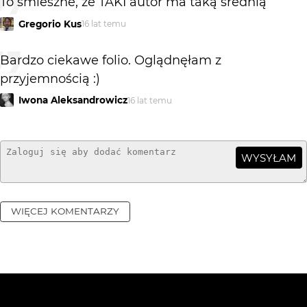
To śmieszne, że TAKI autor ma taką średnią
Gregorio Kus
16 lat temu
Bardzo ciekawe folio. Oglądnęłam z
przyjemnością :)
Iwona Aleksandrowicz
16 lat temu
WYSYŁAM
WIĘCEJ KOMENTARZY