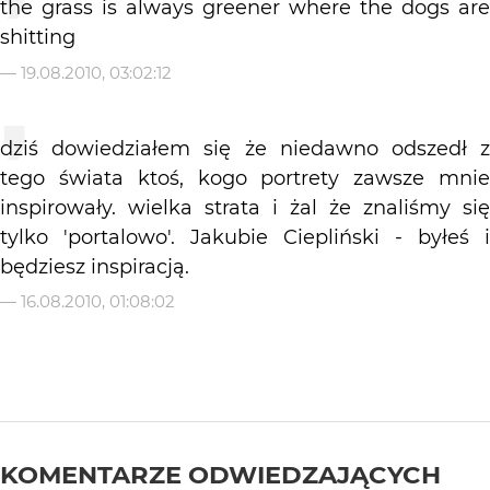
the grass is always greener where the dogs are
shitting
—
19.08.2010, 03:02:12
dziś dowiedziałem się że niedawno odszedł z
tego świata ktoś, kogo portrety zawsze mnie
inspirowały. wielka strata i żal że znaliśmy się
tylko 'portalowo'. Jakubie Ciepliński - byłeś i
będziesz inspiracją.
—
16.08.2010, 01:08:02
KOMENTARZE ODWIEDZAJĄCYCH