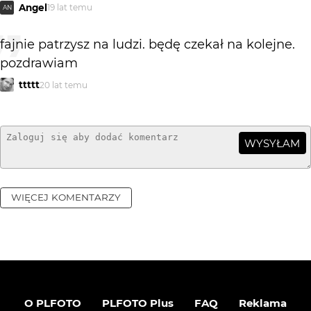
Angel
19 lat temu
AN
fajnie patrzysz na ludzi. będę czekał na kolejne.
pozdrawiam
ttttt
20 lat temu
WYSYŁAM
WIĘCEJ KOMENTARZY
O PLFOTO
PLFOTO Plus
FAQ
Reklama