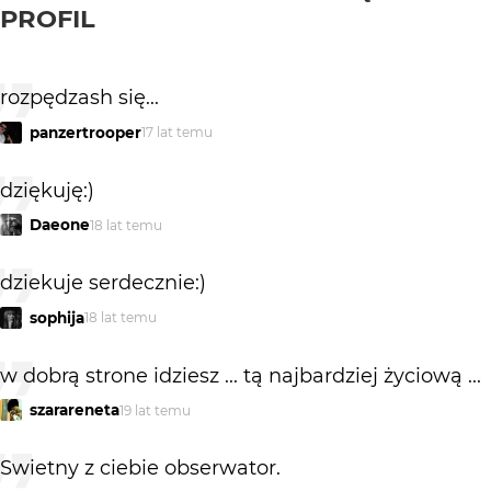
PROFIL
rozpędzash się...
panzertrooper
17 lat temu
dziękuję:)
Daeone
18 lat temu
dziekuje serdecznie:)
sophija
18 lat temu
w dobrą strone idziesz ... tą najbardziej życiową ...
szarareneta
19 lat temu
Swietny z ciebie obserwator.