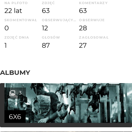
NA PLFOTO
ZDJĘĆ
KOMENTARZY
22 lat
63
63
SKOMENTOWAŁ
OBSERWUJĄCYCH
OBSERWUJE
0
12
28
ZDJĘĆ DNIA
GŁOSÓW
ZAGŁOSOWAŁ
1
87
27
ALBUMY
3
6X6