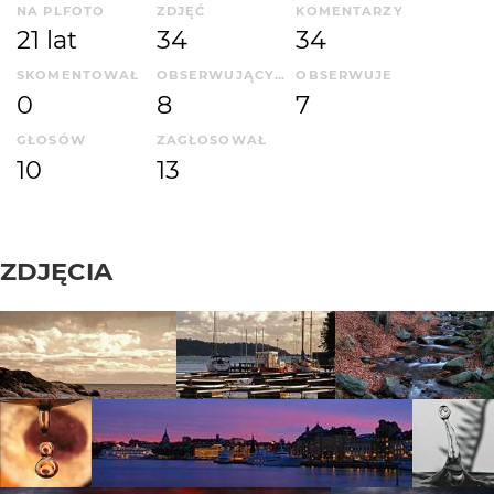
NA PLFOTO
ZDJĘĆ
KOMENTARZY
21 lat
34
34
SKOMENTOWAŁ
OBSERWUJĄCYCH
OBSERWUJE
0
8
7
GŁOSÓW
ZAGŁOSOWAŁ
10
13
ZDJĘCIA