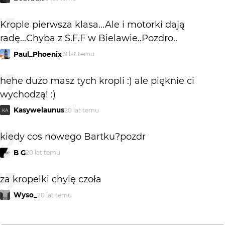
Krople pierwsza klasa...Ale i motorki dają
radę...Chyba z S.F.F w Bielawie..Pozdro..
Paul_Phoenix
19 lat temu
hehe dużo masz tych kropli :) ale pięknie ci
wychodzą! :)
Kasywelaunus
20 lat temu
KA
kiedy cos nowego Bartku?pozdr
B G
20 lat temu
za kropelki chylę czoła
Wyso_
20 lat temu