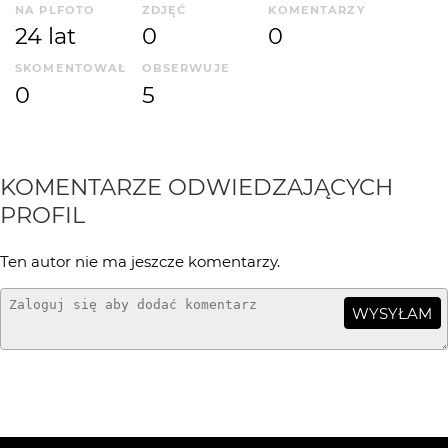
NA PLFOTO
ZDJĘĆ
KOMENTARZY
24 lat
0
0
SKOMENTOWAŁ
OBSERWUJE
0
5
KOMENTARZE ODWIEDZAJĄCYCH
PROFIL
Ten autor nie ma jeszcze komentarzy.
WYSYŁAM