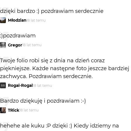
dzięki bardzo :) pozdrawiam serdecznie
Młodzian
18 lat temu
:)pozdrawiam
Gregor
18 lat temu
Twoje folio robi się z dnia na dzień coraz
piękniejsze. Każde następne foto jeszcze bardziej
zachwyca. Pozdrawiam serdecznie.
Rogal-Rogal
18 lat temu
RR
Bardzo dziękuję i pozdrawiam :-)
TRick
18 lat temu
hehehe ale kuku :P dzięki :) Kiedy idziemy na