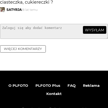
ciasteczka, cukiereczki ?
SATYRJA
18 lat temu
WYSYŁAM
WIĘCEJ KOMENTARZY
O PLFOTO
PLFOTO Plus
FAQ
Reklama
Kontakt