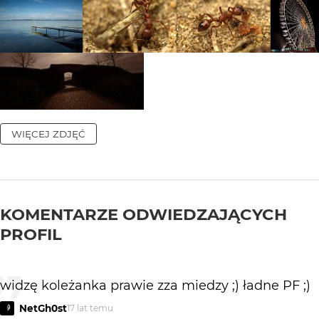
WIĘCEJ ZDJĘĆ
KOMENTARZE ODWIEDZAJĄCYCH
PROFIL
widzę koleżanka prawie zza miedzy ;) ładne PF ;)
NetGh0st
17 lat temu