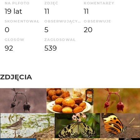
NA PLFOTO
ZDJĘĆ
KOMENTARZY
19 lat
11
11
SKOMENTOWAŁ
OBSERWUJĄCYCH
OBSERWUJE
0
5
20
GŁOSÓW
ZAGŁOSOWAŁ
92
539
ZDJĘCIA