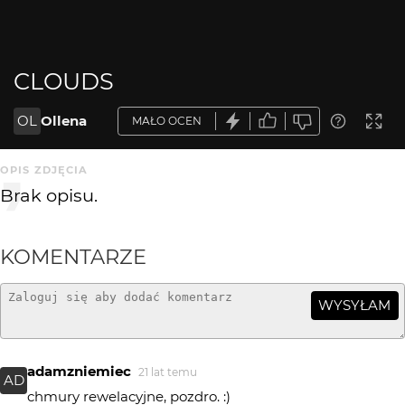
CLOUDS
OL
Ollena
MAŁO OCEN
OPIS ZDJĘCIA
Brak opisu.
KOMENTARZE
WYSYŁAM
adamzniemiec
21 lat temu
AD
chmury rewelacyjne, pozdro. :)