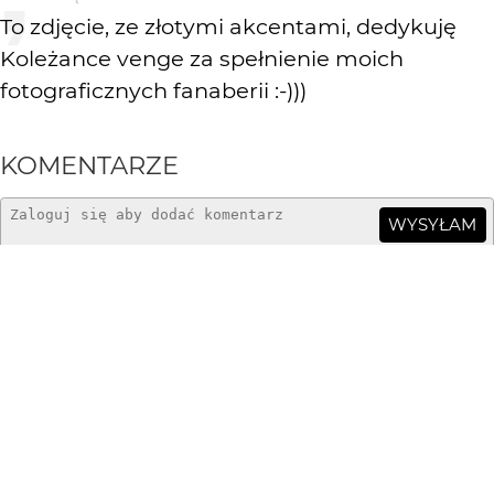
To zdjęcie, ze złotymi akcentami, dedykuję
Koleżance venge za spełnienie moich
fotograficznych fanaberii :-)))
KOMENTARZE
WYSYŁAM
cornus
2 mies. temu
@ SQT_er
Masz rację. Jest piękny.
Dziękuję:)
SQT_er
2 mies. temu
piękny sax, że tak za przeproszeniem wtrącę...