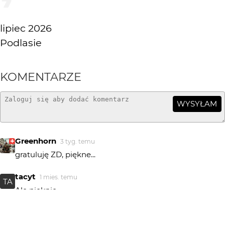
lipiec 2026
Podlasie
KOMENTARZE
WYSYŁAM
Greenhorn
3 tyg. temu
gratuluję ZD, piękne...
tacyt
1 mies. temu
TA
Ale pięknie.
chytla_fotografie
1 mies. temu