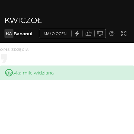
KWICZOŁ
BA
Bananui
MAŁO OCEN
OPIS ZDJĘCIA
Krytyka mile widziana
KOMENTARZE
WYSYŁAM
sotnikfotografia
1 mies. temu