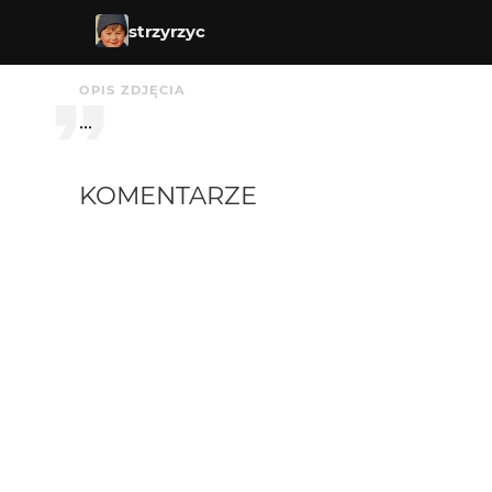
strzyrzyc
OPIS ZDJĘCIA
...
KOMENTARZE
GosiaKoss
2 mies. temu
GK
Super
Greenhorn
3 mies. temu
+++
Piotr-M