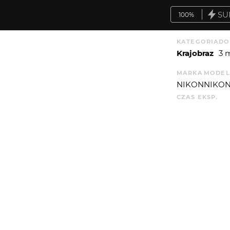
SU
100%
KATEGORIA
DO
Krajobraz
3 
MARKA
MODEL
NIKON
NIKON
CZAS EKSP.
8.3219279976
WYSYŁAM
WIĘCEJ