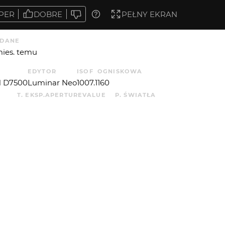
PER
DOBRE
PEŁNY EKRAN
DANE
mies. temu
EDYTOR
ISO
F
OGNISKOWA
 D7500
Luminar Neo
100
7.1
160
T. EKSP.
APERTUREVALUE
P. ŚWIATŁA
19756
1
5.65563800024328
5
 OD
STRZYRZYC
: