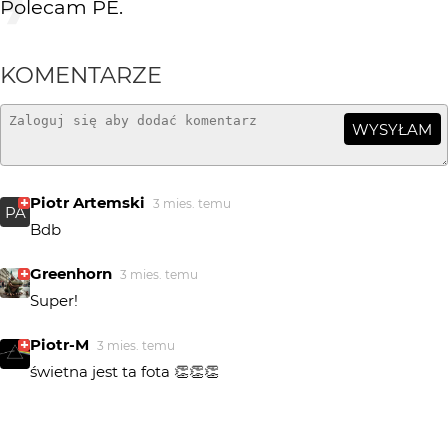
Polecam PE.
KOMENTARZE
WYSYŁAM
Piotr Artemski
3 mies. temu
PA
Bdb
Greenhorn
3 mies. temu
Super!
Piotr-M
3 mies. temu
świetna jest ta fota 👏👏👏
pomian3
3 mies. temu
+++