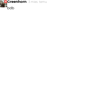
Greenhorn
3 mies. temu
bdb
Piotr-M
3 mies. temu
znakomita fotografia !!!
Big Don Ovich
3 mies. temu
Bardzo dobry kadr. Ładne szarości.
marpie
3 mies. temu
Bdb
wagant
3 mies. temu
WA
dobre
markus
3 mies. temu
MA
PODOBA SIĘ
Blueman
3 mies. temu