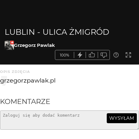
LUBLIN - ULICA ŻMIGRÓD
Grzegorz Pawlak
100%
OPIS ZDJĘCIA
grzegorzpawlak.pl
KOMENTARZE
WYSYŁAM