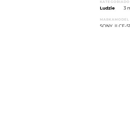
KATEGORIA
DO
Ludzie
3 
MARKA
MODEL
SONY
ILCE-5
T. EKSP.
P. ŚW
7
5
WYSYŁAM
WIĘCEJ
 :)