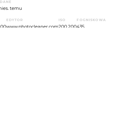
DANE
mies. temu
EDYTOR
ISO
F
OGNISKOWA
100
www.photocleaner.com
200,200
4
35
IATŁA
 OD
SCOTS
: