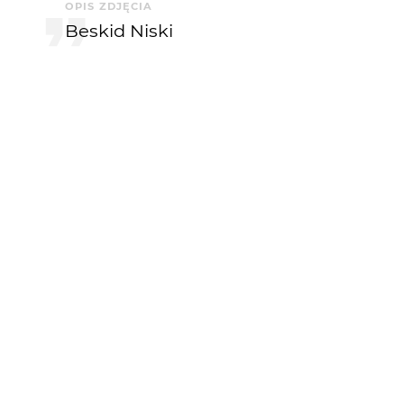
OPIS ZDJĘCIA
Beskid Niski
KOMENTARZE
Greenhorn
3 mies. temu
+++!
marpie
3 mies. temu
Pan Tomasz jak zawsze świetnie się prezentuje