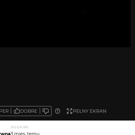
PER
DOBRE
PEŁNY EKRAN
DODANE
tywna
3 mies. temu