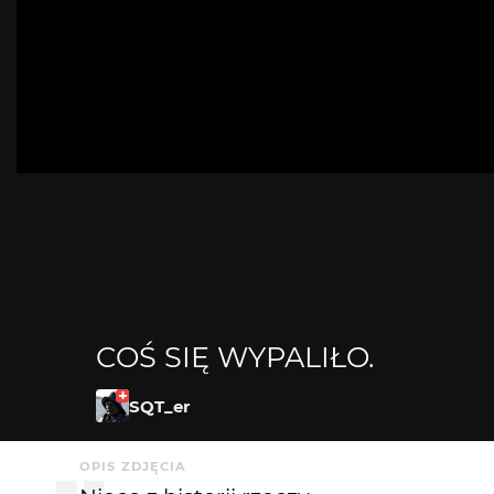
COŚ SIĘ WYPALIŁO.
SQT_er
OPIS ZDJĘCIA