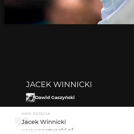
JACEK WINNICKI
Dawid Gaszyński
OPIS ZDJĘCIA
Jacek Winnicki
www.gaszynski.pl