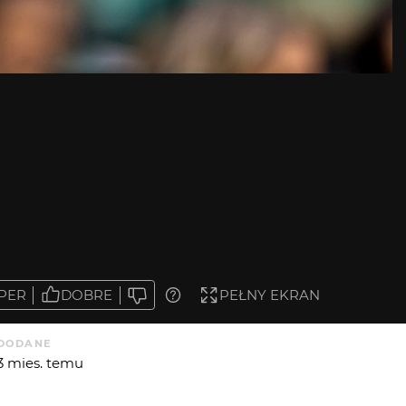
PER
DOBRE
PEŁNY EKRAN
DODANE
3 mies. temu