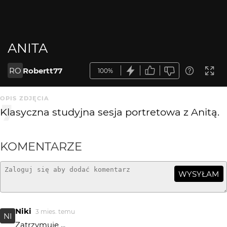
ANITA
RO
Robertt77
100%
OPIS ZDJĘCIA
Klasyczna studyjna sesja portretowa z Anitą.
KOMENTARZE
WYSYŁAM
Niki
3 mies. temu
NI
Zatrzymuje ...