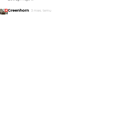
Greenhorn
3 mies. temu
"nie pokażę...!!!" ;)
wagant
3 mies. temu
WA
BDB
Grzegorz Pawlak
3 mies. temu
Bdb
marpie
3 mies. temu
Bdb
Kamil Mysiak
3 mies. temu
Ma przeszywający wzrok... Może tego się boisz ;) Świetny
portret.
Robertt77
3 mies. temu
RO
Tacyt. Możesz mi wierzyć albo nie.... to rzeczywiście