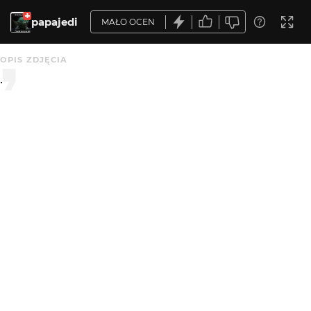
papajedi
MAŁO OCEN
OPIS ZDJĘCIA
.
KOMENTARZE
WYSYŁAM
papajedi
4 mies. temu
Taki fragment zaokienny mam rano z różnym
światłem...
jurget
4 mies. temu
Bardzo mi się podoba ta kompozycja