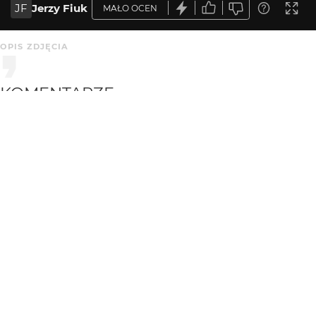
JF
Jerzy Fiuk
MAŁO OCEN
OPIS ZDJĘCIA
KOMENTARZE
WYSYŁAM
a_Pole
5 mies. temu
AP
lubię
KATEGORIA
DODANE
Przyroda
5 mies. temu
MARKA
MODEL
EDYTOR
NIKON
NIKON D300
Luminar Neo