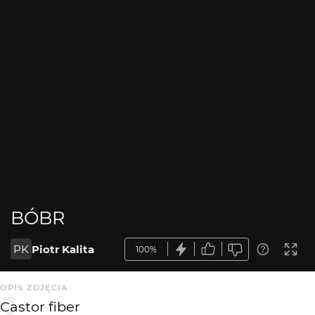
BÓBR
PK
Piotr Kalita
100%
OPIS ZDJĘCIA
Castor fiber