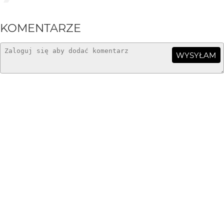
KOMENTARZE
WYSYŁAM
GosiaKoss
5 mies. temu
GK
Super model
wagant
6 mies. temu
WA
+++
meczata
6 mies. temu
ME
Trudno zrobić dobre zdjęcie bobra, a to jest nawet
bardzo dobre.
Piotr-M
6 mies. temu
bardzo dobrze pokazany, podoba się bardzo +++