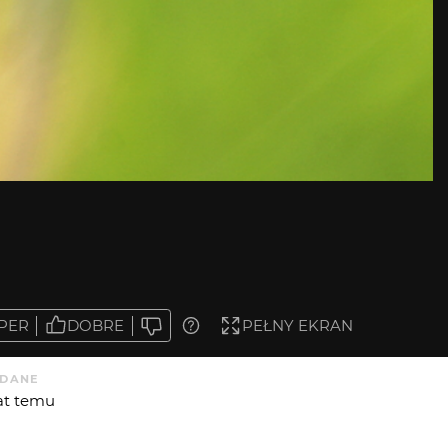
PER
DOBRE
PEŁNY EKRAN
DANE
lat temu