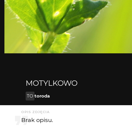
MOTYLKOWO
TO
toroda
OPIS ZDJĘCIA
Brak opisu.