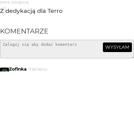
OPIS ZDJĘCIA
Z dedykacją dla Terro
KOMENTARZE
WYSYŁAM
Zofinka
9 lat temu
...i mnie się podoba :)
Zeny
9 lat temu
Dzięki za miłe odwiedziny!
renata p
9 lat temu
RP
lubię
terro
9 lat temu