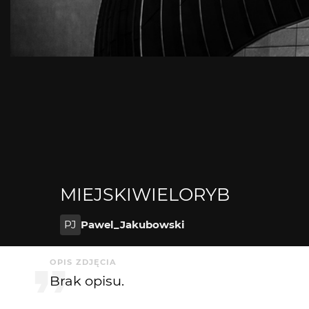
MIEJSKIWIELORYB
PJ
Pawel_Jakubowski
OPIS ZDJĘCIA
Brak opisu.