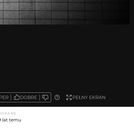
PER
DOBRE
PEŁNY EKRAN
DODANE
9 lat temu