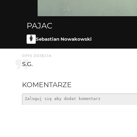
PAJAC
Sebastian Nowakowski
OPIS ZDJĘCIA
S.G.
KOMENTARZE
dzimella
9 lat temu
DZ
;)