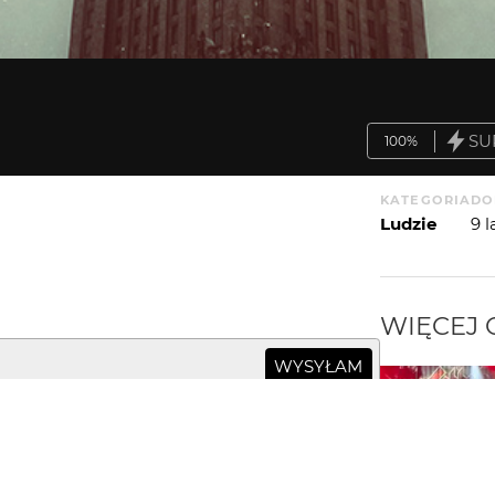
SU
100%
KATEGORIA
DO
Ludzie
9 
WIĘCEJ
WYSYŁAM