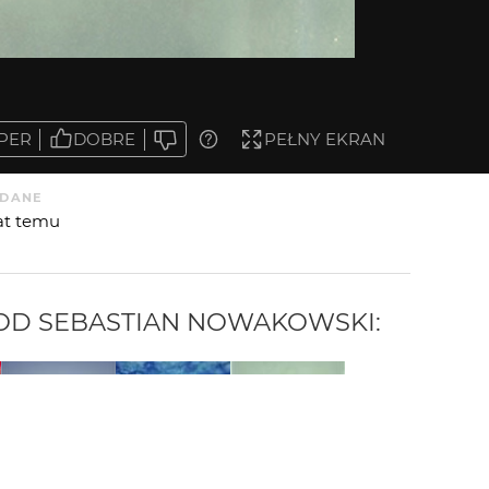
PER
DOBRE
PEŁNY EKRAN
DANE
lat temu
 OD
SEBASTIAN NOWAKOWSKI
: