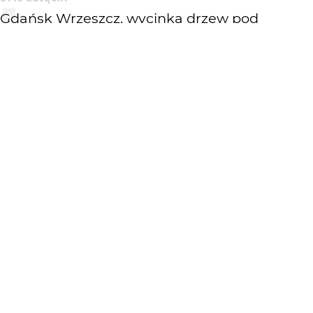
Gdańsk Wrzeszcz, wycinka drzew pod
budowę kolei metropolitalnej.
KOMENTARZE
WYSYŁAM
Modernism
14 lat temu
Podoba mi się dynamika tego kadru
KATEGORIA
DODANE
Krajobraz
14 lat temu
WIĘCEJ OD
TEGIEER
: