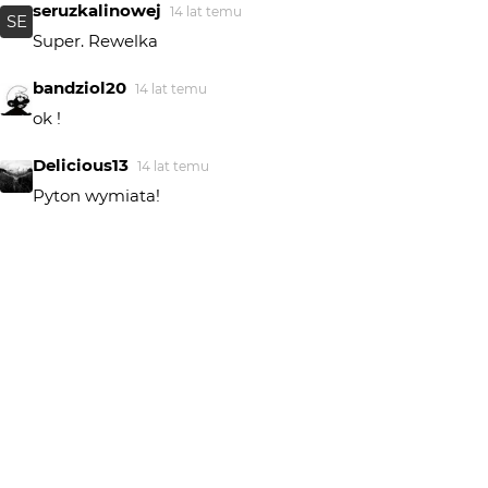
seruzkalinowej
14 lat temu
SE
Super. Rewelka
bandziol20
14 lat temu
ok !
Delicious13
14 lat temu
Pyton wymiata!
kostya
14 lat temu
KO
biblia
Poszukiwanie
14 lat temu
Ewa...
Maciej Blum
14 lat temu
podoba się foto także :)
OptykM
14 lat temu