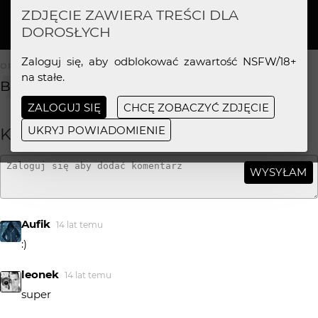
ZDJĘCIE ZAWIERA TREŚCI DLA
Paweł Stefaniak
100%
DOROSŁYCH
Zaloguj się, aby odblokować zawartość NSFW/18+
OPIS ZDJĘCIA
na stałe.
Brak opisu.
ZALOGUJ SIĘ
CHCĘ ZOBACZYĆ ZDJĘCIE
UKRYJ POWIADOMIENIE
KOMENTARZE
WYSYŁAM
Aufik
14 lat temu
:)
leonek
14 lat temu
super