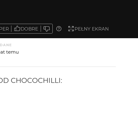
PER
DOBRE
PEŁNY EKRAN
DANE
 lat temu
 OD
CHOCOCHILLI
: