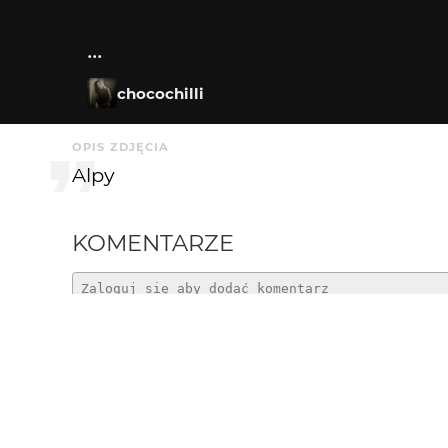
...
chocochilli
OPIS ZDJĘCIA
Alpy
KOMENTARZE
konrad250
14 lat temu
KO
:)
opty49
14 lat temu