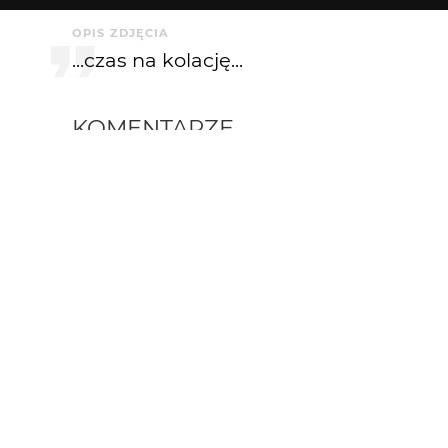
OPIS ZDJĘCIA
...czas na kolację...
KOMENTARZE
Jacek - Bandit Jack
14 lat temu
na kroliczki polujemy tylko fotograficznie :-)
chocochilli
14 lat temu
Slw...miło mi... pozdrawiam :-)
papajedi
14 lat temu
buraczki i jjizass