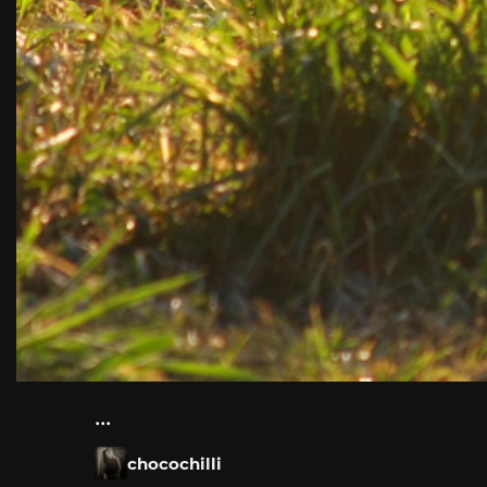
...
chocochilli