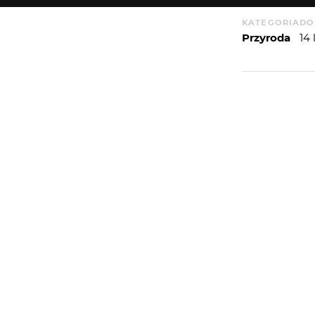
KATEGORIA
DO
Przyroda
14
WIĘCEJ
WYSYŁAM
PORTFOLIO