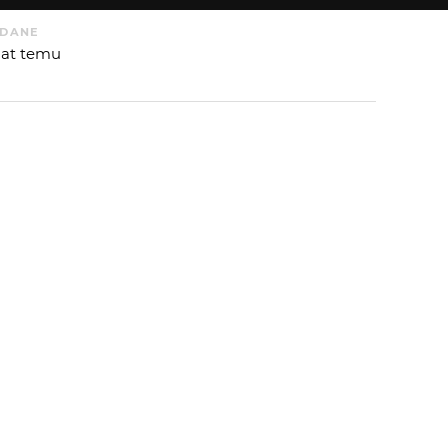
DANE
 lat temu
 OD
CHOCOCHILLI
:
 AUTORA