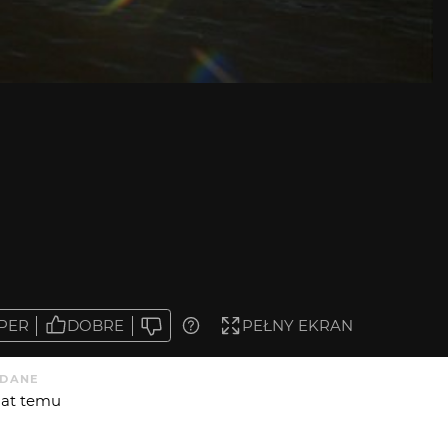
PER
DOBRE
PEŁNY EKRAN
DANE
 lat temu