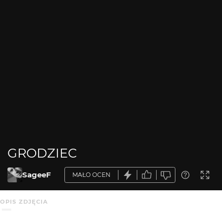
GRODZIEC
SageeF
MAŁO OCEN
OPIS ZDJĘCIA
Reszta Hali Pieca Obrotowego w