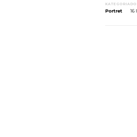
KATEGORIA
DO
Portret
16
WIĘCEJ
WYSYŁAM
PORTFOLIO