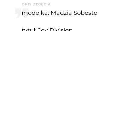
OPIS ZDJĘCIA
modelka: Madzia Sobesto
tytuł: Joy Division
[oj, dawno mnie tutaj nie było.]
KOMENTARZE
aseptyczny
15 lat temu
ale fajna
Maciej Konopka
16 lat temu