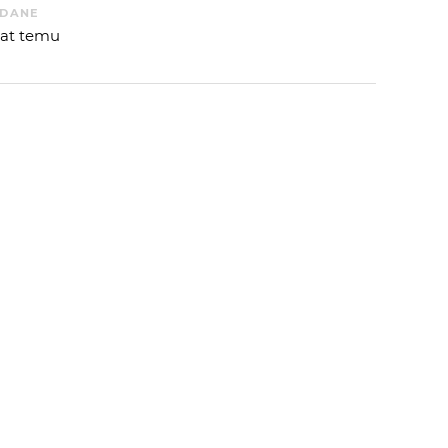
DANE
 lat temu
 OD
NOYE
:
 AUTORA