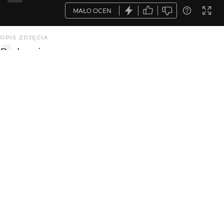
MAŁO OCEN
OPIS ZDJĘCIA
Brak opisu.
KOMENTARZE
WYSYŁAM
nobody expects
16 lat temu
NE
na początku chciałam napisać że chaos i nieciekawe. ale
jest w tym głębsza myśl. może i prosta, ale ma
przynajmniej kilka płaszczyzn. jakby zdjęcie robił raczej
poeta niż fotograf
KATEGORIA
DODANE