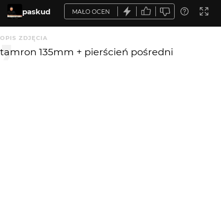
paskud
MAŁO OCEN
OPIS ZDJĘCIA
tamron 135mm + pierścień pośredni
KOMENTARZE
WYSYŁAM
ttjot
17 lat temu
TT
+
maniek38
17 lat temu
Fajne!
zardak
17 lat temu