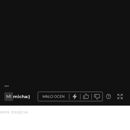
...
MI
micha:)
MAŁO OCEN
OPIS ZDJĘCIA
Brak opisu.