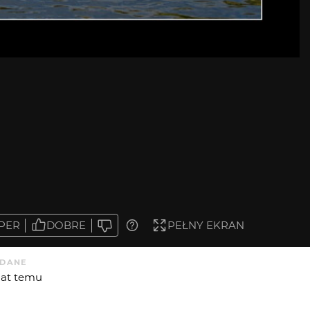
PER
DOBRE
PEŁNY EKRAN
DANE
 lat temu