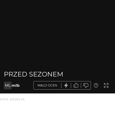
PRZED SEZONEM
ML
mlb
MAŁO OCEN
OPIS ZDJĘCIA
wieczorną porą, stałka 50mm