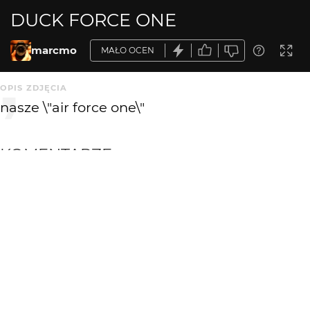
DUCK FORCE ONE
marcmo
MAŁO OCEN
OPIS ZDJĘCIA
nasze \"air force one\"
KOMENTARZE
WYSYŁAM
Paweł_Dąbrowski
18 lat temu
PD
nieźle,:)
doliniarz
18 lat temu
DO