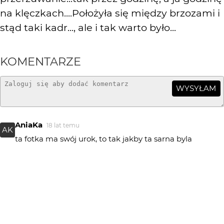
na klęczkach....Położyła się między brzozami i
stąd taki kadr..., ale i tak warto było...
KOMENTARZE
WYSYŁAM
AniaKa
18 lat temu
AK
ta fotka ma swój urok, to tak jakby ta sarna byla
podglądana przez dziurkę od klucza. Pozdr.:)
Przemysław WIśNIEWSKI
18 lat temu
Dziękuję za odwiedziny!!!!!!
ravcio
18 lat temu
:)