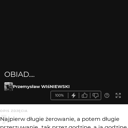
OBIAD....
Przemysław WIśNIEWSKI
100%
OPIS ZDJĘCIA
Najpierw długie żerowanie, a potem długie
przerzuwanie...tak przez godzinę, a ja godzinę