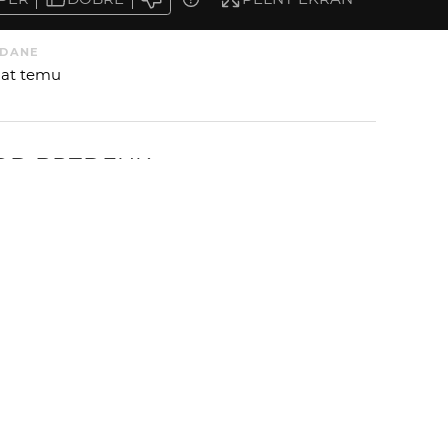
DANE
 lat temu
 OD
BRZDENK
:
 AUTORA