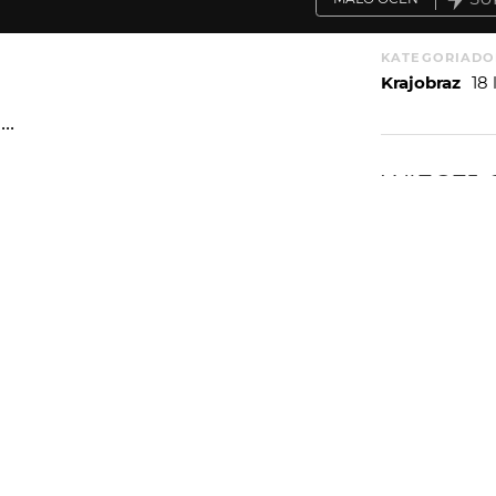
KATEGORIA
DO
Krajobraz
18
..
WIĘCEJ
WYSYŁAM
d ta warstwe chmur
PORTFOLIO