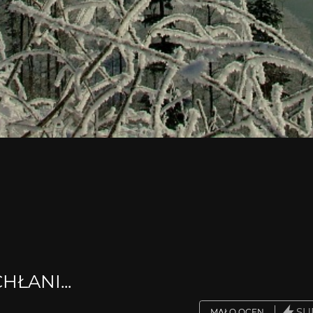
ŁANI...
SU
MAŁO OCEN