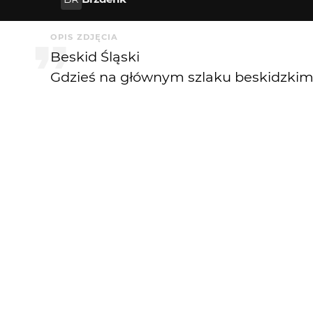
OPIS ZDJĘCIA
Beskid Śląski
Gdzieś na głównym szlaku beskidzkim.
KOMENTARZE
Iza Madzula
17 lat temu
podoba mi sie az chciałoby sie pofrunąc pona
Choszczman
18 lat temu
pogoda marzenie..
SzlagTrafił
18 lat temu