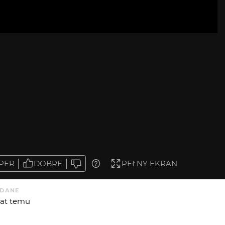
PER
DOBRE
PEŁNY EKRAN
DANE
 lat temu