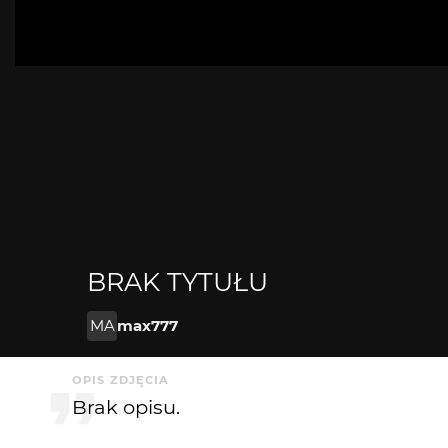
BRAK TYTUŁU
MA
max777
OPIS ZDJĘCIA
Brak opisu.