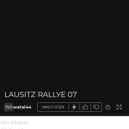
LAUSITZ RALLYE 07
WA
watal44
MAŁO OCEN
OPIS ZDJĘCIA