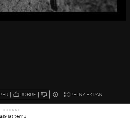
PER
DOBRE
PEŁNY EKRAN
DODANE
ra
19 lat temu