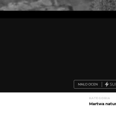
SU
MAŁO OCEN
KATEGORIA
Martwa natu