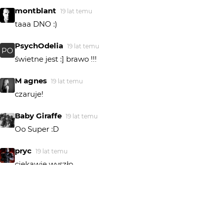
montblant
19 lat temu
taaa DNO :)
PsychOdelia
19 lat temu
PO
świetne jest :] brawo !!!
M agnes
19 lat temu
czaruje!
Baby Giraffe
19 lat temu
Oo Super :D
pryc
19 lat temu
ciekawie wyszło
nof_bochek
19 lat temu
NO
Miłe
Zofinka