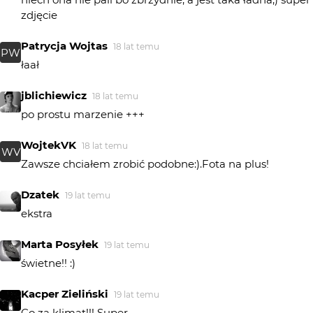
zdjęcie
Patrycja Wojtas
18 lat temu
PW
łaał
jblichiewicz
18 lat temu
po prostu marzenie +++
WojtekVK
18 lat temu
WV
Zawsze chciałem zrobić podobne:).Fota na plus!
Dzatek
19 lat temu
ekstra
Marta Posyłek
19 lat temu
świetne!! :)
Kacper Zieliński
19 lat temu
Co za klimat!!! Super