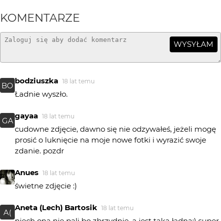
KOMENTARZE
WYSYŁAM
bodziuszka
18 lat temu
BO
Ładnie wyszło.
gayaa
18 lat temu
GA
cudowne zdjęcie, dawno się nie odzywałeś, jeżeli mogę
prosić o luknięcie na moje nowe fotki i wyrazić swoje
zdanie. pozdr
Anues
18 lat temu
świetne zdjęcie :)
Aneta (Lech) Bartosik
18 lat temu
A(
niech ona nie pali bo zbrzydnie, a jest taka ładna;) super