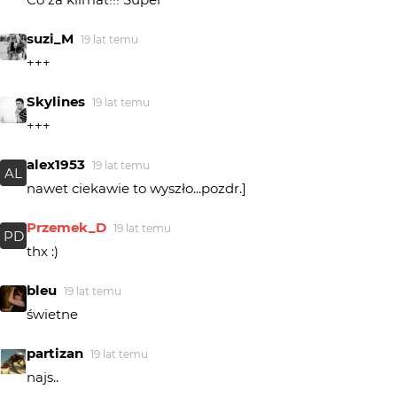
suzi_M
19 lat temu
+++
Skylines
19 lat temu
+++
alex1953
19 lat temu
AL
nawet ciekawie to wyszło...pozdr.]
Przemek_D
19 lat temu
PD
thx :)
bleu
19 lat temu
świetne
partizan
19 lat temu
najs..