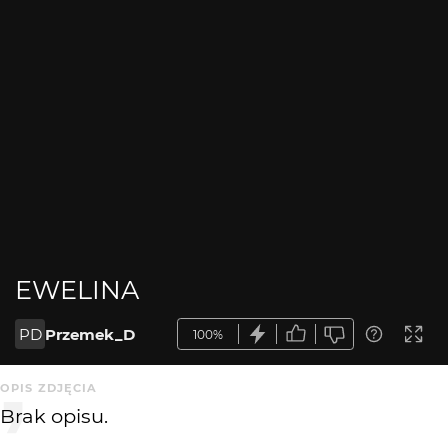
EWELINA
PD
Przemek_D
100%
OPIS ZDJĘCIA
Brak opisu.