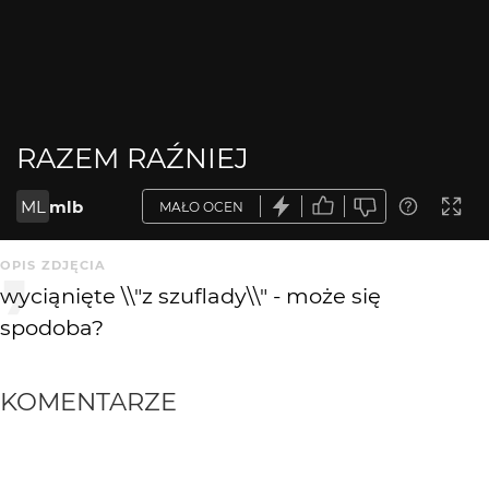
RAZEM RAŹNIEJ
ML
mlb
MAŁO OCEN
OPIS ZDJĘCIA
wyciąnięte \\"z szuflady\\" - może się
spodoba?
KOMENTARZE
WYSYŁAM