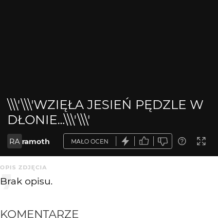
\\\'\\\'WZIĘŁA JESIEŃ PĘDZLE W
DŁONIE...\\\'\\\'
RA
ramoth
MAŁO OCEN
OPIS ZDJĘCIA
Brak opisu.
KOMENTARZE