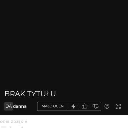
BRAK TYTUŁU
DA
danna
MAŁO OCEN
OPIS ZDJĘCIA