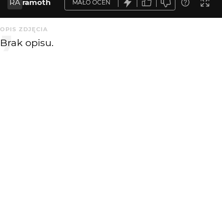
RA
ramoth
MAŁO OCEN
OPIS ZDJĘCIA
Brak opisu.
KOMENTARZE
WYSYŁAM
Cichoszeptny
18 lat temu
CI
Ciekawe nad czym się tak zastanawia..
może nad tym, czy On jest żółty...
Albumowe.. amen
MoRys
19 lat temu
MR
kadr ok, ale małe - trudno ocenić