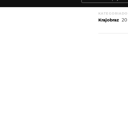
KATEGORIA
DO
Krajobraz
20
WIĘCEJ
WYSYŁAM
PORTFOLIO