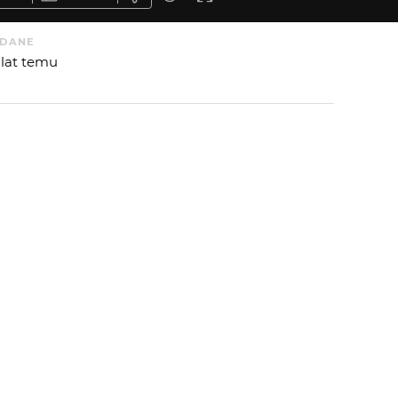
DANE
 lat temu
 OD
RW1
:
 AUTORA