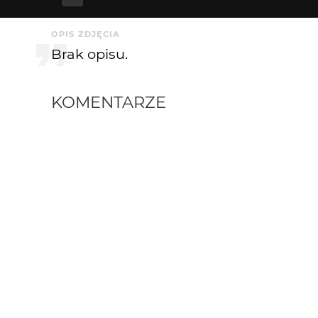
OPIS ZDJĘCIA
Brak opisu.
KOMENTARZE
Przemek_D
20 lat temu
PD
ladnie przedstawione:)
zielonykot709
20 lat temu
mrrrr....ale wiać musialo!:D:D :)
Alexik
20 lat temu
AL
czuc klimat nadchodzacej burzy!