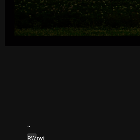
..
RW
rw1