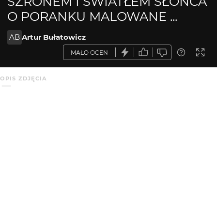
SZRONEM I ŚWIATŁEM SŁOŃCA
O PORANKU MALOWANE ...
AB
Artur Bułatowicz
MAŁO OCEN
OPIS ZDJĘCIA
Brak opisu.
KOMENTARZE
WYSYŁAM
gryzor
20 lat temu
GR
Na pełnym ekranie faktycznie dużo lepiej, ale i tak
zdjęcie wygląda zbyt płasko i bałaganiarsko. Mam coś