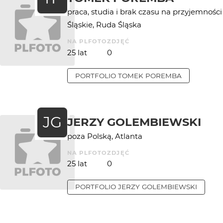
praca, studia i brak czasu na przyjemności
Śląskie, Ruda Śląska
NA PLFOTO
ZDJĘĆ
25 lat
0
PORTFOLIO
TOMEK POREMBA
JG
JERZY GOLEMBIEWSKI
poza Polską, Atlanta
NA PLFOTO
ZDJĘĆ
25 lat
0
PORTFOLIO
JERZY GOLEMBIEWSKI