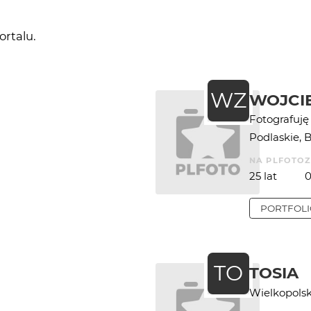
ortalu.
WZ
WOJCI
Fotografuję
Podlaskie, B
NA PLFOTO
25 lat
PORTFOL
TO
TOSIA
Wielkopolsk