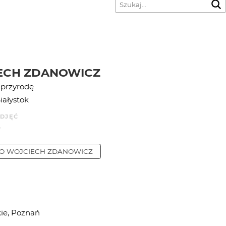
ECH ZDANOWICZ
 przyrodę
iałystok
ZDJĘĆ
0
IO
WOJCIECH ZDANOWICZ
ie, Poznań