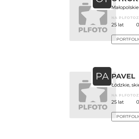
Małopolskie
NA PLFOTO
25 lat
PORTFOL
PA
PAVEL
Łódzkie, sk
NA PLFOTO
25 lat
PORTFOL