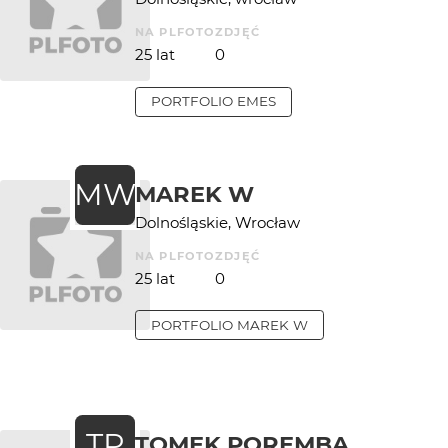
NA PLFOTO
ZDJĘĆ
25 lat
0
PORTFOLIO
EMES
MW
MAREK W
Dolnośląskie, Wrocław
NA PLFOTO
ZDJĘĆ
25 lat
0
PORTFOLIO
MAREK W
TP
TOMEK POREMBA