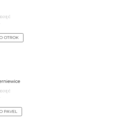
ZDJĘĆ
0
IO
OTROK
ierniewice
ZDJĘĆ
0
IO
PAVEL