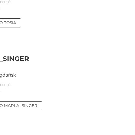
ZDJĘĆ
0
IO
TOSIA
_SINGER
 gdańsk
ZDJĘĆ
0
IO
MARLA_SINGER