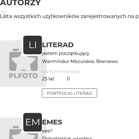
AUTORZY
Lista wszystkich użytkowników zarejestrowanych na p
LI
LITERAD
jestem początkujący
Warmińsko-Mazurskie, Braniewo
NA PLFOTO
ZDJĘĆ
25 lat
0
PORTFOLIO
LITERAD
EM
EMES
eee?
Dolnośląskie, wrocław