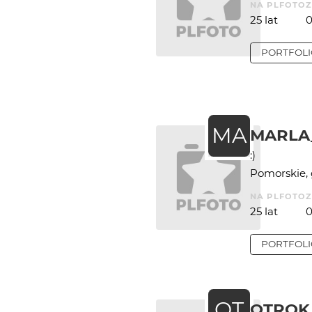
NA PLFOTO
25 lat
PORTFOL
MA
MARLA
:)
Pomorskie,
NA PLFOTO
25 lat
PORTFOL
OT
OTROK